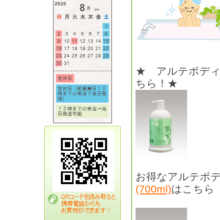
★ アルテボデ
ちら！★
お得なアルテボ
(700ml)
はこちら