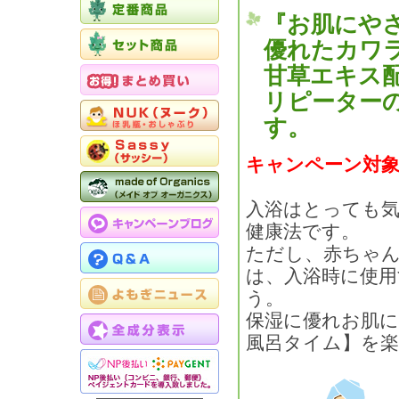
『お肌にや
優れたカワ
甘草エキス
リピーター
す。
キャンペーン対象
入浴はとっても
健康法です。
ただし、赤ちゃ
は、入浴時に使
う。
保湿に優れお肌
風呂タイム】を