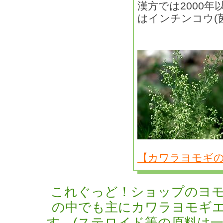
漢方では2000
はインチンコウ(
【カワラヨモギ
これぐっど！ショップのヨ
の中でも主にカワラヨモギ
す。(ステロイド等の原料は