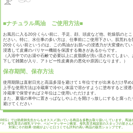
■ナチュラル馬油 ご使用方法■
お風呂に入る20分くらい前に、手足、顔、頭皮など他、乾燥肌のと
ださい。特に、水仕事の多い方は、仕事前にご使用下さい。肌荒れを
20分くらい前というのは、この馬油がお肌への浸透力が大変優れてい
浸透して皮膚のバリヤー機能を保護する働きがあるからです。
（入浴中でのお湯や石鹸で必要以上に皮脂膜が洗い流されてしまい、
下して雑菌が入り、アトピー性皮膚炎の悪化や原因になります。）
保存期間、保存方法
使用期限は直射日光と高温多湿を避けて１年位ですが出来るだけ早め
上手な使用方法は冷蔵庫で冷やし体温で溶かすように塗布すると浸透
冷蔵庫で保管すれば２年位はご使用いただけます。
また、夏場の車中に置きっぱなしやふたを開けっ放しにすると腐った
避けてください
OREG）では助産師先生からもオススメ頂いている商品を多数お取り扱いしています。馬油
ママ、母乳育児の授乳ママや、ベビーマッサージ教室、母乳育児相談室のスタッフの皆さん
対策にその効果･効能がよいと口コミでも評判の高い商品の販売ショップです。