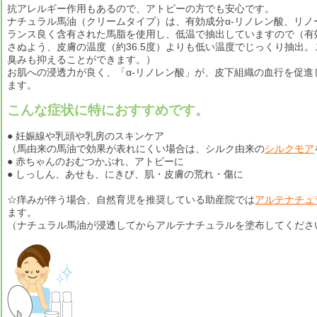
抗アレルギー作用もあるので、アトピーの方でも安心です。
ナチュラル馬油（クリームタイプ）は、有効成分α-リノレン酸、リノ
ランス良く含有された馬脂を使用し、低温で抽出していますので（有
さぬよう、皮膚の温度（約36.5度）よりも低い温度でじっくり抽出
臭みも抑えることができます。）
お肌への浸透力が良く、「α‐リノレン酸」が、皮下組織の血行を促進
ます。
こんな症状に特におすすめです。
● 妊娠線や乳頭や乳房のスキンケア
（馬由来の馬油で効果が表れにくい場合は、シルク由来の
シルクモア
● 赤ちゃんのおむつかぶれ、アトピーに
● しっしん、あせも、にきび、肌・皮膚の荒れ・傷に
☆痒みが伴う場合、自然育児を推奨している助産院では
アルテナチュ
ます。
（ナチュラル馬油が浸透してからアルテナチュラルを塗布してくださ