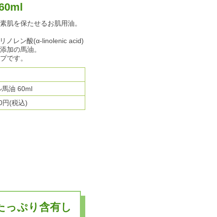
0ml
素肌を保たせるお肌用油。
酸(α-linolenic acid)
添加の馬油。
プです。
馬油 60ml
50円(税込)
たっぷり含有し