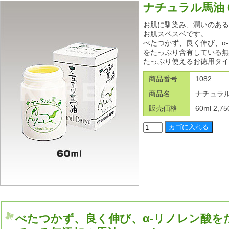
ナチュラル馬油 6
お肌に馴染み、潤いのある
お肌スベスベです。
べたつかず、良く伸び、α-リノレン
をたっぷり含有している無
たっぷり使えるお徳用タイ
商品番号
1082
商品名
ナチュラル
販売価格
60ml 2,7
べたつかず、良く伸び、α-リノレン酸を