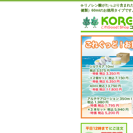
α-リノレン酸がたっぷり含ま
健製）60mlのお徳用タイプです