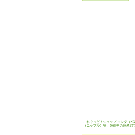
これぐっど！ショップ コレグ（K
（ニップル）等、妊娠中の妊産婦