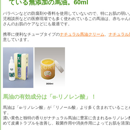
ている無添加の馬油。60ml
パラペンなどの防腐剤や香料を使用していないので、特にお肌の弱い
児相談所などの医療現場でも多く使われているこの馬油は、赤ちゃん
さんのお肌のケアなどにも最適です。
携帯に便利なチューブタイプの
ナチュラル馬油クリーム
、
ナチュラル馬
意しています。
馬油の有効成分は「α‐リノレン酸」！
馬油は「α‐リノレン酸」が「リノール酸」より多く含まれていること
す。
濃い黄色と独特の香りがナチュラル馬油に豊富に含まれるα-リノレン
めて皮膚トラブルを改善し、殺菌作用や消炎作用によってお肌を清潔