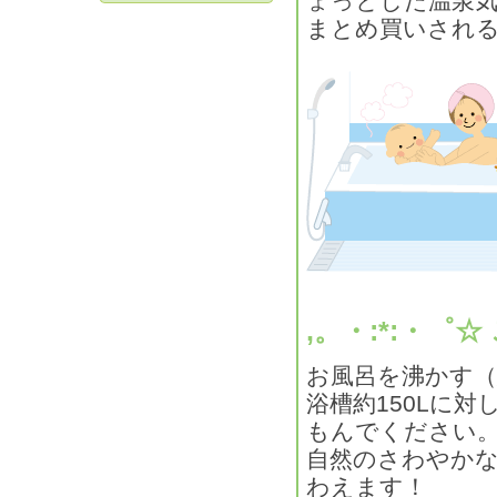
ょっとした温泉
まとめ買いされ
,。・:*:・゜☆
お風呂を沸かす（
浴槽約150Lに
もんでください
自然のさわやか
わえます！