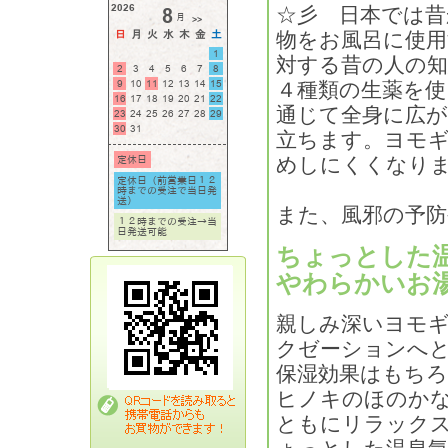
☆彡 日本では昔
物をお風呂に使用
対する昔の人の
４種類の生薬を使
通じて全身に広が
立ちます。ヨモ
めしにくくなり
また、風邪の予
ちょっとした
やわらかいお
親しみ深いヨモ
クゼーションへ
保湿効果はもち
ヒノキのほのか
ともにリラック