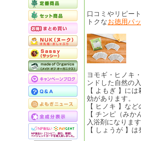
口コミやリピー
トクな
お徳用パッ
ヨモギ・ヒノキ・
ンドした自然の
【 よもぎ 】に
効があります。
【 ヒノキ 】な
【 チンピ（みか
入浴剤になりま
【 しょうが 】