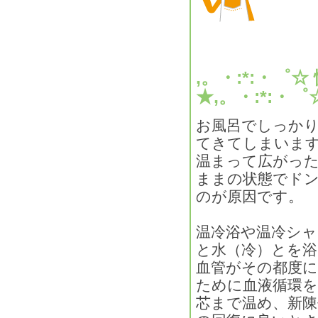
,。・:*:・
★,。・:*:・゜
お風呂でしっか
てきてしまいま
温まって広がっ
ままの状態でド
のが原因です。
温冷浴や温冷シャ
と水（冷）とを
血管がその都度
ために血液循環を
芯まで温め、新陳